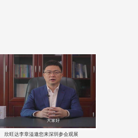
欣旺达李章溢邀您来深圳参会观展