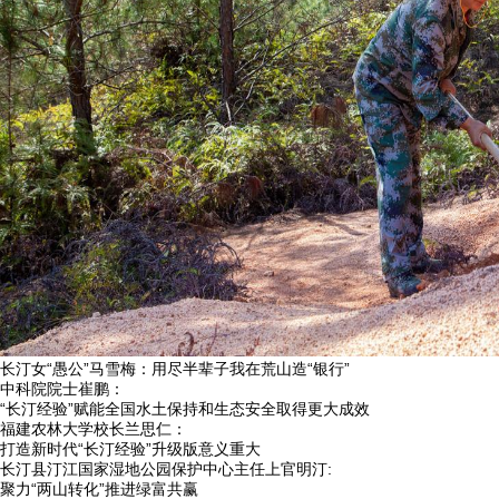
长汀女“愚公”马雪梅：用尽半辈子我在荒山造“银行”
中科院院士崔鹏：
“长汀经验”赋能全国水土保持和生态安全取得更大成效
福建农林大学校长兰思仁：
打造新时代“长汀经验”升级版意义重大
长汀县汀江国家湿地公园保护中心主任上官明汀:
聚力“两山转化”推进绿富共赢