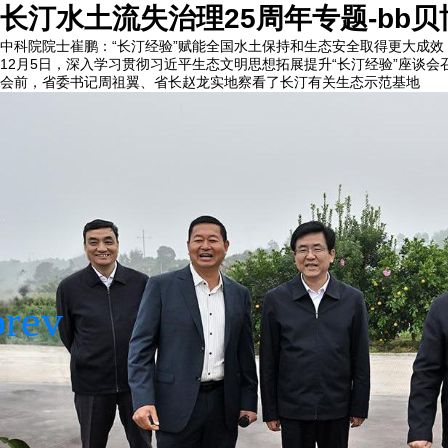
长汀水土流失治理25周年专题-bb贝
中科院院士崔鹏：“长汀经验”赋能全国水土保持和生态安全取得更大成效
12月5日，深入学习贯彻习近平生态文明思想拓展提升“长汀经验”座谈会
会前，省委书记周祖翼、省长赵龙实地察看了长汀有关生态示范基地