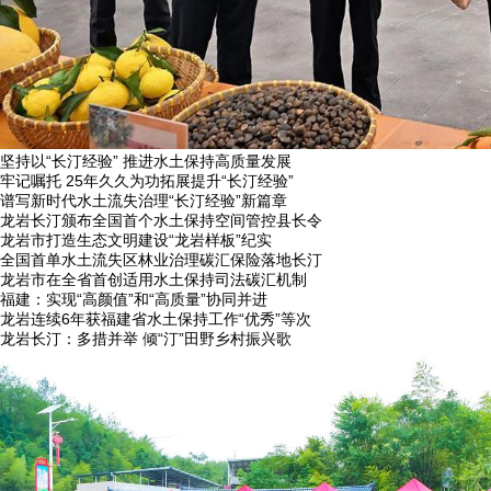
坚持以“长汀经验” 推进水土保持高质量发展
牢记嘱托 25年久久为功拓展提升“长汀经验”
谱写新时代水土流失治理“长汀经验”新篇章
龙岩长汀颁布全国首个水土保持空间管控县长令
龙岩市打造生态文明建设“龙岩样板”纪实
全国首单水土流失区林业治理碳汇保险落地长汀
龙岩市在全省首创适用水土保持司法碳汇机制
福建：实现“高颜值”和“高质量”协同并进
龙岩连续6年获福建省水土保持工作“优秀”等次
龙岩长汀：多措并举 倾“汀”田野乡村振兴歌