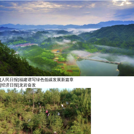
[人民日报]福建谱写绿色低碳发展新篇章
[经济日报]龙岩奋发