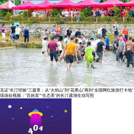
见证“长汀经验”三篇章：从“火焰山”到“花果山”再到“全国网红旅游打卡地”
现场短视频：“百姓富”“生态美”的长汀露湖生动写照