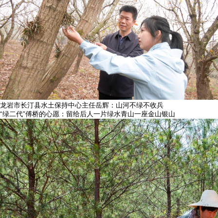
龙岩市长汀县水土保持中心主任岳辉：山河不绿不收兵
“绿二代”傅桥的心愿：留给后人一片绿水青山一座金山银山