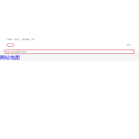
编辑：吕莎莎
责任编辑：罗川
分享：
网站地图