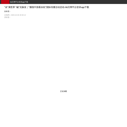
bb贝博平台登录app下载
“余”满世界 “融”光焕发｜“播报中国看余杭”国际传播活动启动-bb贝博平台登录app下载
副标题：
央视网 | 2024-10-30 20:50:12
原标题：
正在加载