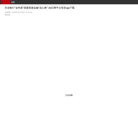
福建
兴业银行“金特派”搭建普惠金融“连心桥”-bb贝博平台登录app下载
央视网 | 2023年12月29日 15:04:46
原标题：
正在加载