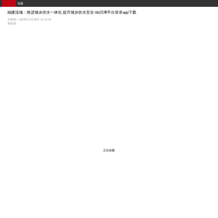
福建
福建连城：推进城乡供水一体化 提升城乡饮水安全-bb贝博平台登录app下载
央视网 | 2023年12月28日 12:12:05
原标题：
正在加载