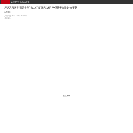
bb贝博平台登录app下载
深圳罗湖发布“医美十条” 助力打造“医美之都”-bb贝博平台登录app下载
副标题：
人民网 | 2023-12-19 19:56:03
原标题：
正在加载