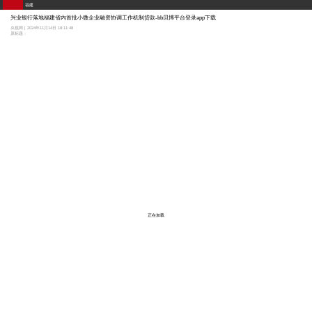
福建
兴业银行落地福建省内首批小微企业融资协调工作机制贷款-bb贝博平台登录app下载
央视网 | 2024年11月14日 18:11:48
原标题：
正在加载