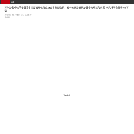
福建
2024沙县小吃节专题⑫丨江苏省餐饮行业协会常务副会长、秘书长徐浩畅谈沙县小吃现状与前景-bb贝博平台登录app下
载
央视网 | 2024年12月10日 11:21:27
原标题：
正在加载