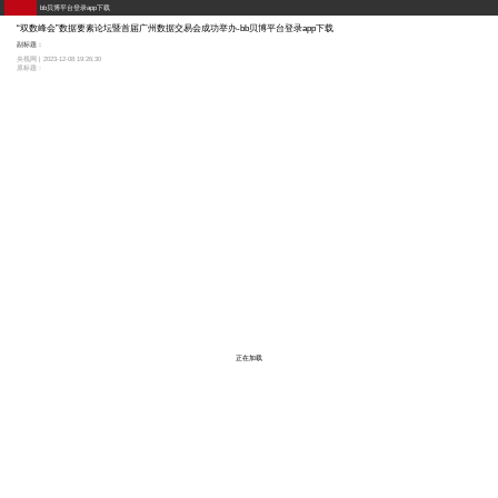
bb贝博平台登录app下载
“双数峰会”数据要素论坛暨首届广州数据交易会成功举办-bb贝博平台登录app下载
副标题：
央视网 | 2023-12-08 19:26:30
原标题：
正在加载