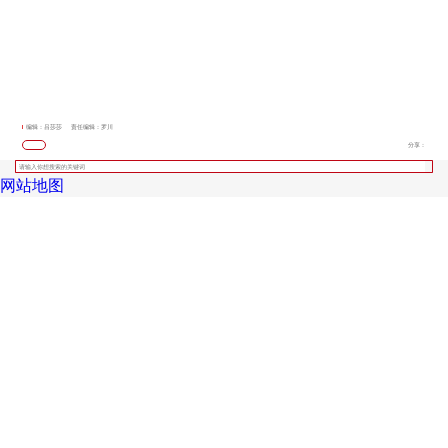
编辑：吕莎莎
责任编辑：罗川
分享：
网站地图