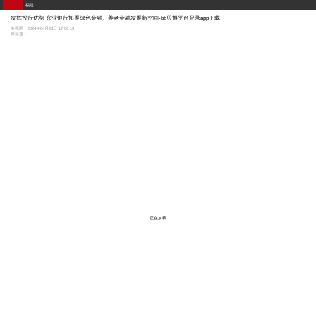
福建
发挥投行优势 兴业银行拓展绿色金融、养老金融发展新空间-bb贝博平台登录app下载
央视网 | 2024年04月28日 17:06:19
原标题：
正在加载