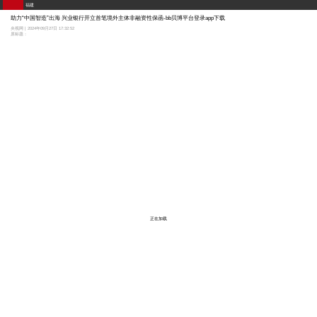
福建
助力“中国智造”出海 兴业银行开立首笔境外主体非融资性保函-bb贝博平台登录app下载
央视网 | 2024年09月27日 17:32:52
原标题：
正在加载