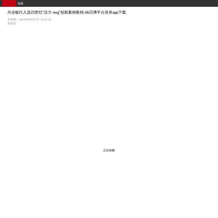
福建
兴业银行入选21世纪“活力·esg”创新案例集锦-bb贝博平台登录app下载
央视网 | 2024年08月27日 13:01:22
原标题：
正在加载