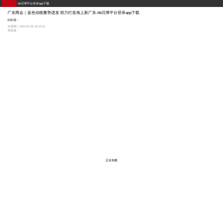
bb贝博平台登录app下载
广东两会｜蓝色动能蓄势迸发 助力打造海上新广东-bb贝博平台登录app下载
副标题：
央视网 | 2024-01-26 18:10:01
原标题：
正在加载