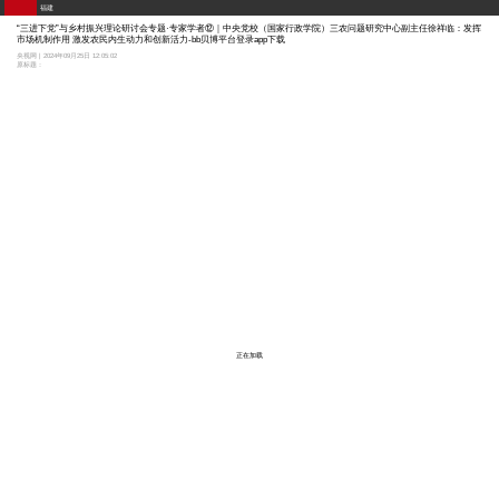
福建
“三进下党”与乡村振兴理论研讨会专题·专家学者⑫｜中央党校（国家行政学院）三农问题研究中心副主任徐祥临：发挥
市场机制作用 激发农民内生动力和创新活力-bb贝博平台登录app下载
央视网 | 2024年09月25日 12:05:02
原标题：
正在加载