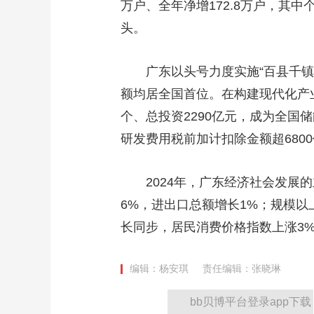
万户、全年净增172.8万户，其中
头。
广东以头号力度实施“百县千镇
额均居全国首位。在构建现代化产
个、总投资2290亿元，成为全
研发费用税前加计扣除金额超6800
2024年，广东经济社会发展
6%，进出口总额增长1%；规模
长同步，居民消费价格指数上涨3%
编辑：杨安琪
责任编辑：张晓琳
bb贝博平台登录app下载