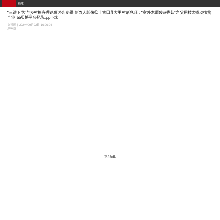
福建
“三进下党”与乡村振兴理论研讨会专题·新农人影像⑤丨古田县大甲村彭兆旺：“室外木屑袋栽香菇”之父用技术撬动扶贫
产业-bb贝博平台登录app下载
央视网 | 2024年09月22日 16:06:04
原标题：
正在加载