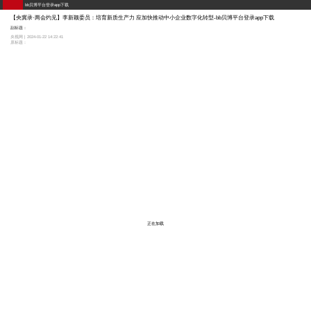
bb贝博平台登录app下载
【央冀录·两会灼见】李新颖委员：培育新质生产力 应加快推动中小企业数字化转型-bb贝博平台登录app下载
副标题：
央视网 | 2024-01-22 14:22:41
原标题：
正在加载