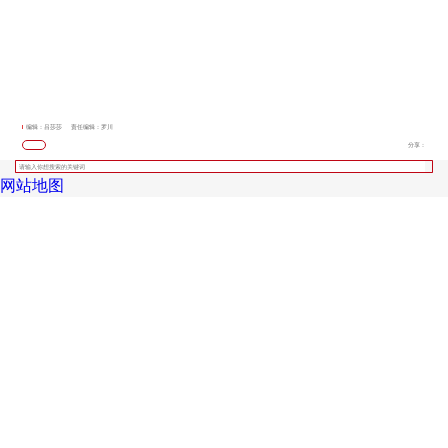
编辑：吕莎莎
责任编辑：罗川
分享：
网站地图