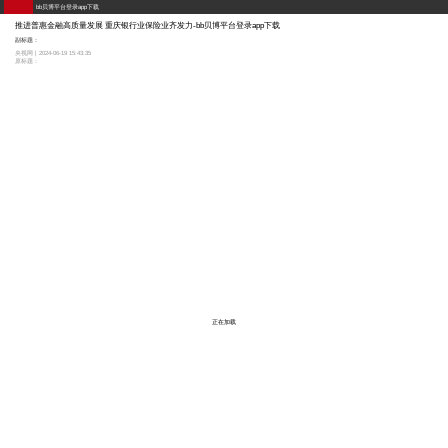
bb贝博平台登录app下载
推进普惠金融高质量发展 重庆银行业保险业齐发力-bb贝博平台登录app下载
副标题：
央视网 | 2024-06-19 15:43:35
原标题：
正在加载