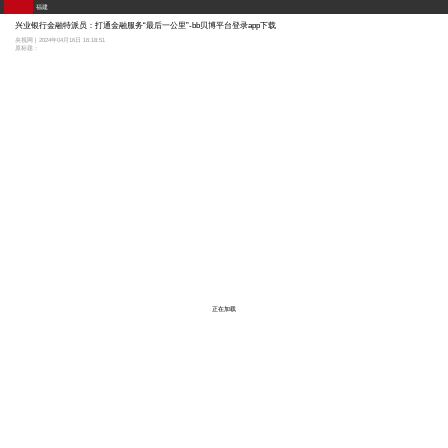
福建
兴业银行金融特派员：打通金融服务“最后一公里”-bb贝博平台登录app下载
央视网 | 2024年04月16日 16:18:51
原标题：
正在加载