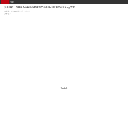
福建
兴业银行：跨境绿色金融助力新能源产业出海-bb贝博平台登录app下载
央视网 | 2024年08月15日 13:51:25
原标题：
正在加载