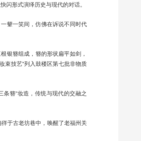
以快闪形式演绎历史与现代的对话。
，一颦一笑间，仿佛在诉说不同时代
由三根银簪组成，簪的形状扁平如剑，
妆束技艺”列入鼓楼区第七批非物质
三条簪”妆造，传统与现代的交融之
，徜徉于古老坊巷中，唤醒了老福州关