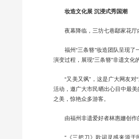
妆造文化展 沉浸式秀国潮
夜幕降临，三坊七巷鄢家花厅
福州“三条簪”妆造团队呈现了
演变过程，展现“三条簪”非遗文化
“又美又飒”，这是广大网友对
活动，邀广大市民晒出心目中最美的
之美，惊艳众多游客。
由福州非遗爱好者林惠姗创作
“《三把刀》歌词灵感来源于