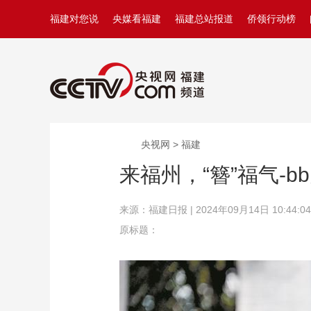
福建对您说
央媒看福建
福建总站报道
侨领行动榜
央视网 > 福建
来福州，“簪”福气-b
来源：福建日报 | 2024年09月14日 10:44:04
原标题：