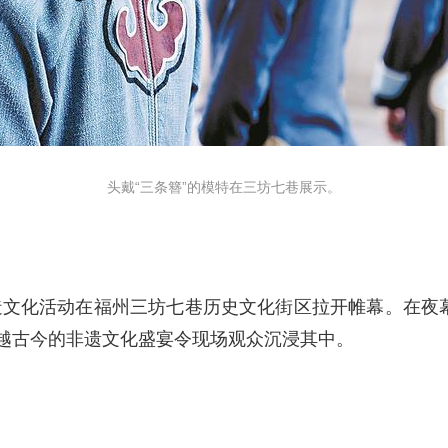
头戴“三条簪”的模特在三坊七巷展示。
妆造文化活动在福州三坊七巷历史文化街区拉开帷幕。在夜
越古今的非遗文化盛宴令现场观众沉浸其中。