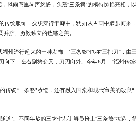
启，风雨廊里琴声悠扬，头戴“三条簪”的模特惊艳亮相，
的传统服饰，交织穿行于廊中，犹如从古画中踱步而来
柔并济、勇毅独立的铿锵之美。
代福州流行起来的一种发饰。“三条簪”也称“三把刀”，
刃向下，左右副簪交叉，刀刃向外。今年6月，“福州传统
的传统“三条簪”妆造，还有融入国潮和现代审美的改良“
空隧道”。不同年龄的三坊七巷讲解员扮上“三条簪”妆造