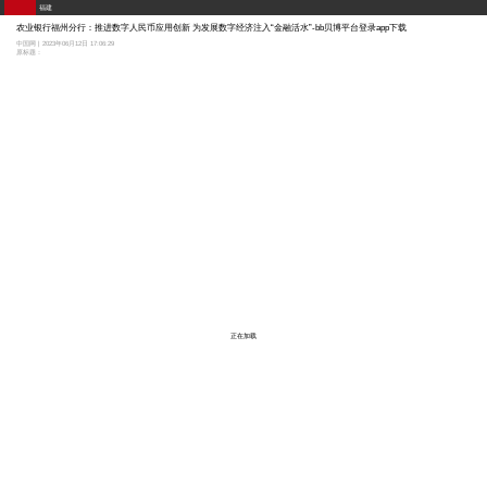
福建
农业银行福州分行：推进数字人民币应用创新 为发展数字经济注入“金融活水”-bb贝博平台登录app下载
中国网 | 2023年06月12日 17:06:29
原标题：
正在加载