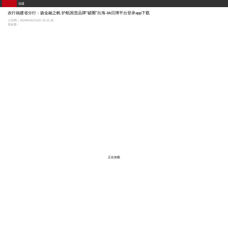
福建
农行福建省分行：扬金融之帆 护航国货品牌“破圈”出海-bb贝博平台登录app下载
人民网 | 2024年05月10日 15:21:35
原标题：
正在加载