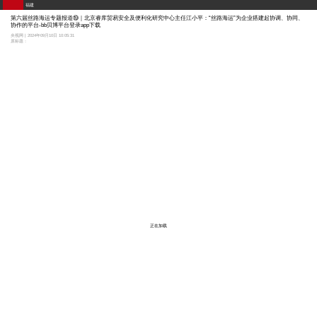
福建
第六届丝路海运专题报道⑲｜北京睿库贸易安全及便利化研究中心主任江小平：“丝路海运”为企业搭建起协调、协同、
协作的平台-bb贝博平台登录app下载
央视网 | 2024年09月10日 10:05:31
原标题：
正在加载