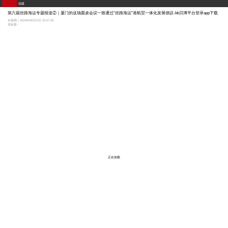
福建
第六届丝路海运专题报道②｜厦门的这场圆桌会议一致通过“丝路海运”港航贸一体化发展倡议-bb贝博平台登录app下载
央视网 | 2024年09月07日 23:57:29
原标题：
正在加载