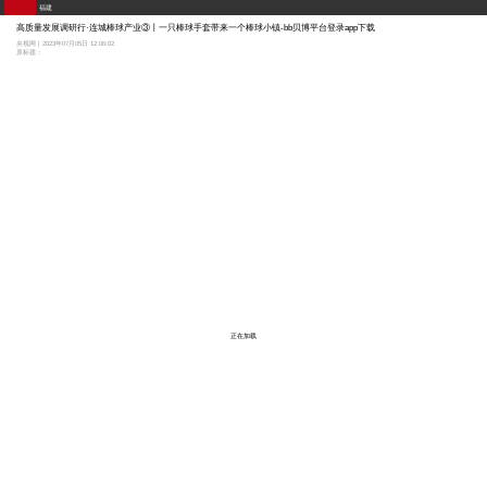
福建
高质量发展调研行·连城棒球产业③丨一只棒球手套带来一个棒球小镇-bb贝博平台登录app下载
央视网 | 2023年07月05日 12:06:02
原标题：
正在加载