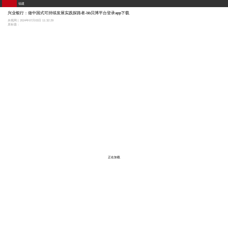
福建
兴业银行：做中国式可持续发展实践探路者-bb贝博平台登录app下载
央视网 | 2024年07月03日 11:32:29
原标题：
正在加载