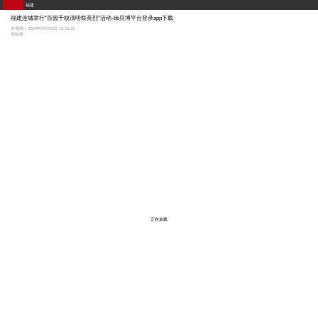
福建
福建连城举行“百园千校清明祭英烈”活动-bb贝博平台登录app下载
央视网 | 2024年04月03日 15:56:19
原标题：
正在加载