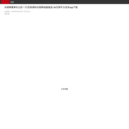
福建
央视网董事长过彤一行莅闽调研央视网福建频道-bb贝博平台登录app下载
央视网 | 2023年06月03日 08:33:52
原标题：
正在加载