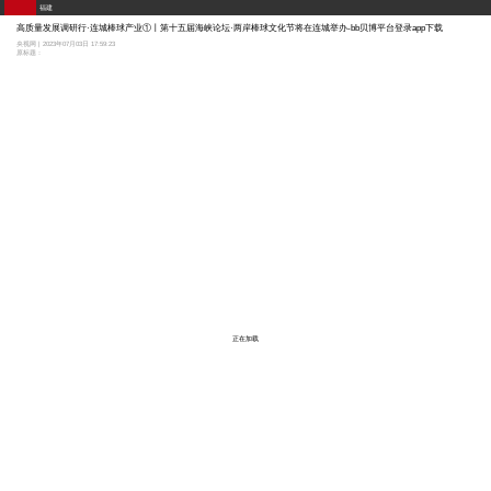
福建
高质量发展调研行·连城棒球产业①丨第十五届海峡论坛·两岸棒球文化节将在连城举办-bb贝博平台登录app下载
央视网 | 2023年07月03日 17:59:23
原标题：
正在加载